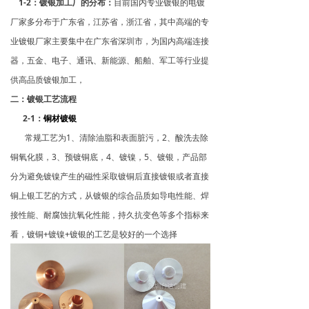
1-2：镀银加工厂的分布：
目前国内专业镀银的电镀
厂家多分布于广东省，江苏省，浙江省，其中高端的专
业镀银厂家主要集中在广东省深圳市，为国内高端连接
器，五金、电子、通讯、新能源、船舶、军工等行业提
供高品质镀银加工，
二：镀银工艺流程
2-1：
铜材镀银
常规工艺为1、清除油脂和表面脏污，2、酸洗去除
铜氧化膜，3、预镀铜底，4、镀镍，5、镀银，产品部
分为避免镀镍产生的磁性采取镀铜后直接镀银或者直接
铜上银工艺的方式，从镀银的综合品质如导电性能、焊
接性能、耐腐蚀抗氧化性能，持久抗变色等多个指标来
看，镀铜+镀镍+镀银的工艺是较好的一个选择