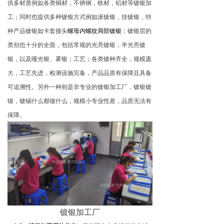
供多材质例如各类铜材，不锈钢，铁材，铝材等镀银加
工；同时也提供多种镀银方式例如滚镀银，挂镀银，特
种产品镀银如卡套接头
螺母内螺纹局部镀银
；镀银层的
类别也十分的全面，包括常规的光亮镀银，半光亮镀
银，以及哑光银、雾银；工艺；各类镀种齐全，规模庞
大，工艺先进，检测设施完备，产品品质有保障且具备
可追溯性。另外一种则是非专业的镀银加工厂，镀银镀
镍，镀锡什么都做什么，规模小专业性差，品质无法有
保障。
镀银加工厂