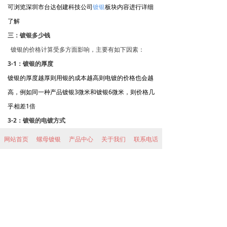
可浏览深圳市台达创建科技公司
镀银
板块内容进行详细
了解
三：镀银多少钱
镀银的价格计算受多方面影响，主要有如下因素：
3-1：镀银的厚度
镀银的厚度越厚则用银的成本越高则电镀的价格也会越
高，例如同一种产品镀银3微米和镀银6微米，则价格几
乎相差1倍
3-2：镀银的电镀方式
一般来说相同的镀银厚度，滚镀银的价格最低，挂镀
网站首页
螺母镀银
产品中心
关于我们
联系电话
银次之，
局部镀银
和特种镀银由于受产能和效率的影
响，则价格相对较高。
3、镀银的其他的周边要求
对镀银层的盐雾，抗变色，焊接，抗氧化要求的不
同，则相同价格或相同工艺的产品价格也不尽相同，理
论上要求越高则镀银的价格也越贵。