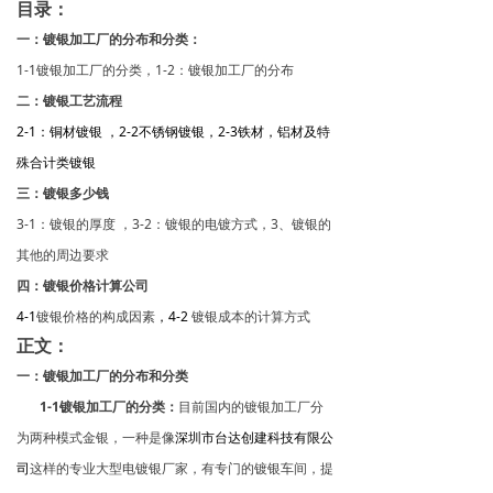
目录：
一：镀银加工厂的分布和分类：
1-1镀银加工厂的分类，1-2：镀银加工厂的分布
二：镀银工艺流程
2-1：
铜材镀银
，2-2
不锈钢镀银
，2-3
铁材，铝材及特
殊合计类
镀银
三：镀银多少钱
3-1：镀银的厚度 ，3-2：镀银的电镀方式，3、镀银的
其他的周边要求
四：镀银价格计算公司
4-1
镀银价格的构成因素
，
4-2
镀银成本的计算方式
正文：
一：镀银加工厂的分布和分类
1-1镀银加工厂的分类：
目前国内的镀银加工厂分
为两种模式金银，一种是像
深圳市台达创建科技有限公
司
这样的专业大型电镀银厂家，有专门的镀银车间，提