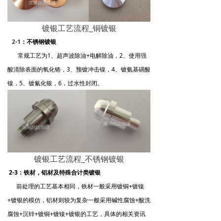
镀银工艺流程_铜镀银
2-1
：
不锈钢镀银
常规工艺为1、超声波除油+电解除油，2、使用强
酸清除表面的氧化铬，3、预镀冲击镍，4、镀氨基磺酸
镍，5、镀氰化银，6，过水性封闭。
镀银工艺流程_不锈钢镀银
2-3：
铁材，铝材及特殊合计类
镀银
前处理的工艺基本相同，铁材一般采用镀铜+镀镍
+镀银的模仿，铝材则较为复杂一般采用碱性腐蚀+酸洗
腐蚀+沉锌+镀铜+镀镍+镀银的工艺，具体的相关资讯